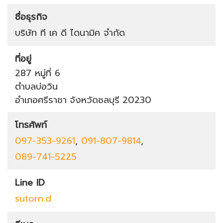
ชื่อธุรกิจ
บริษัท ที เค ดี ไดนามิค จำกัด
ที่อยู่
287 หมู่ที่ 6
ตำบลบ่อวิน
อำเภอศรีราชา
จังหวัดชลบุรี
20230
โทรศัพท์
097-353-9261
,
091-807-9814
,
089-741-5225
Line ID
sutorn.d